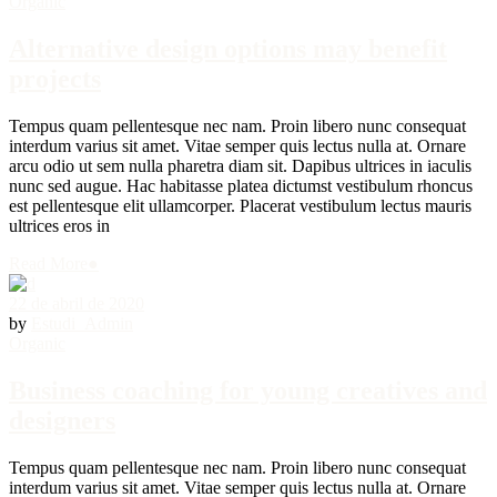
Organic
Alternative design options may benefit
projects
Tempus quam pellentesque nec nam. Proin libero nunc consequat
interdum varius sit amet. Vitae semper quis lectus nulla at. Ornare
arcu odio ut sem nulla pharetra diam sit. Dapibus ultrices in iaculis
nunc sed augue. Hac habitasse platea dictumst vestibulum rhoncus
est pellentesque elit ullamcorper. Placerat vestibulum lectus mauris
ultrices eros in
Read More
●
22 de abril de 2020
by
Estudi_Admin
Organic
Business coaching for young creatives and
designers
Tempus quam pellentesque nec nam. Proin libero nunc consequat
interdum varius sit amet. Vitae semper quis lectus nulla at. Ornare