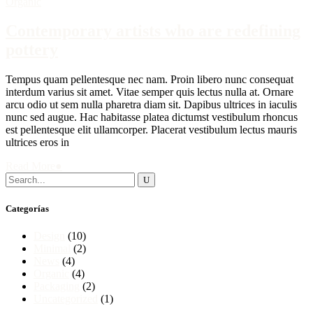
Organic
Contemporary artists who are redefining
pottery
Tempus quam pellentesque nec nam. Proin libero nunc consequat
interdum varius sit amet. Vitae semper quis lectus nulla at. Ornare
arcu odio ut sem nulla pharetra diam sit. Dapibus ultrices in iaculis
nunc sed augue. Hac habitasse platea dictumst vestibulum rhoncus
est pellentesque elit ullamcorper. Placerat vestibulum lectus mauris
ultrices eros in
Read More
●
Search
for:
Categorías
Design
(10)
Minimal
(2)
News
(4)
Organic
(4)
Packaging
(2)
Uncategorized
(1)