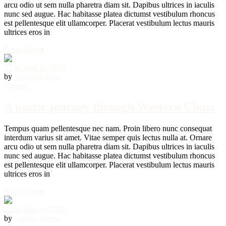
arcu odio ut sem nulla pharetra diam sit. Dapibus ultrices in iaculis
nunc sed augue. Hac habitasse platea dictumst vestibulum rhoncus
est pellentesque elit ullamcorper. Placerat vestibulum lectus mauris
ultrices eros in
Read More
●
22 de abril de 2020
by
Estudi_Admin
Organic
A poetic journey through Western China
Tempus quam pellentesque nec nam. Proin libero nunc consequat
interdum varius sit amet. Vitae semper quis lectus nulla at. Ornare
arcu odio ut sem nulla pharetra diam sit. Dapibus ultrices in iaculis
nunc sed augue. Hac habitasse platea dictumst vestibulum rhoncus
est pellentesque elit ullamcorper. Placerat vestibulum lectus mauris
ultrices eros in
Read More
●
22 de abril de 2020
by
Estudi_Admin