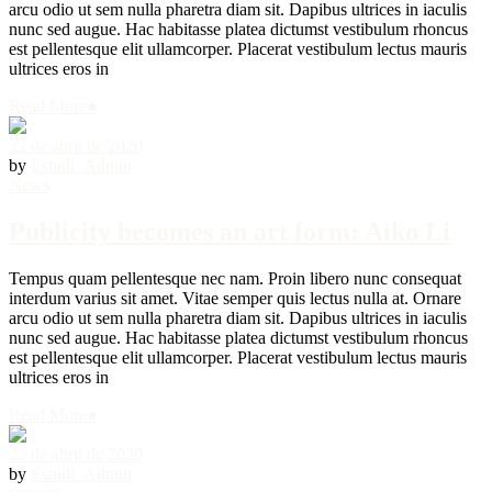
arcu odio ut sem nulla pharetra diam sit. Dapibus ultrices in iaculis
nunc sed augue. Hac habitasse platea dictumst vestibulum rhoncus
est pellentesque elit ullamcorper. Placerat vestibulum lectus mauris
ultrices eros in
Read More
●
22 de abril de 2020
by
Estudi_Admin
News
Publicity becomes an art form: Aiko Li
Tempus quam pellentesque nec nam. Proin libero nunc consequat
interdum varius sit amet. Vitae semper quis lectus nulla at. Ornare
arcu odio ut sem nulla pharetra diam sit. Dapibus ultrices in iaculis
nunc sed augue. Hac habitasse platea dictumst vestibulum rhoncus
est pellentesque elit ullamcorper. Placerat vestibulum lectus mauris
ultrices eros in
Read More
●
22 de abril de 2020
by
Estudi_Admin