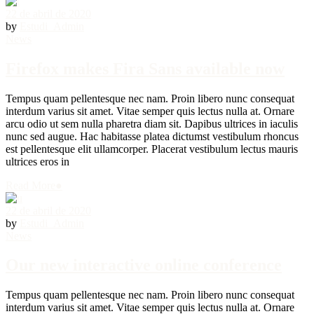
22 de abril de 2020
by
Estudi_Admin
News
Firefox makes Fira Sans available now
Tempus quam pellentesque nec nam. Proin libero nunc consequat
interdum varius sit amet. Vitae semper quis lectus nulla at. Ornare
arcu odio ut sem nulla pharetra diam sit. Dapibus ultrices in iaculis
nunc sed augue. Hac habitasse platea dictumst vestibulum rhoncus
est pellentesque elit ullamcorper. Placerat vestibulum lectus mauris
ultrices eros in
Read More
●
22 de abril de 2020
by
Estudi_Admin
News
Our new interactive online conference
Tempus quam pellentesque nec nam. Proin libero nunc consequat
interdum varius sit amet. Vitae semper quis lectus nulla at. Ornare