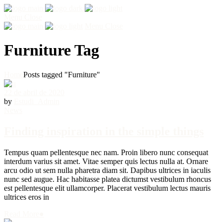
Menu
Close
Menu
Close
Furniture Tag
Home
Posts tagged "Furniture"
22 de abril de 2020
by
Estudi_Admin
News
Finding inspiration in the simple things
Tempus quam pellentesque nec nam. Proin libero nunc consequat
interdum varius sit amet. Vitae semper quis lectus nulla at. Ornare
arcu odio ut sem nulla pharetra diam sit. Dapibus ultrices in iaculis
nunc sed augue. Hac habitasse platea dictumst vestibulum rhoncus
est pellentesque elit ullamcorper. Placerat vestibulum lectus mauris
ultrices eros in
Read More
●