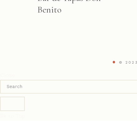
Benito
© 2023
Close
Bk to Top