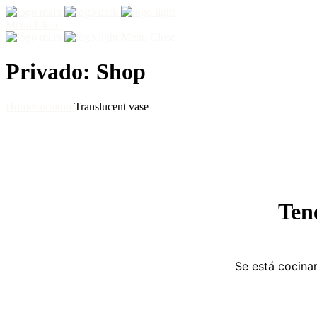
Menu
Close
Menu
Close
Privado: Shop
Home
Furniture
Translucent vase
Ten
Se está cocinan