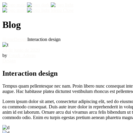
Menu
Close
Blog
Home
Design
Interaction design
29 de junio de 2020
by
Estudi_Admin
Design
Interaction design
Tempus quam pellentesque nec nam. Proin libero nunc consequat interdu
augue. Hac habitasse platea dictumst vestibulum rhoncus est pellentesqu
Lorem ipsum dolor sit amet, consectetur adipiscing elit, sed do eiusmo
ea commodo consequat. Duis aute irure dolor in reprehenderit in volupta
anim id est laborum. Ornare arcu dui vivamus arcu felis bibendum ut tri
commodo odio. Enim eu turpis egestas pretium aenean pharetra magn