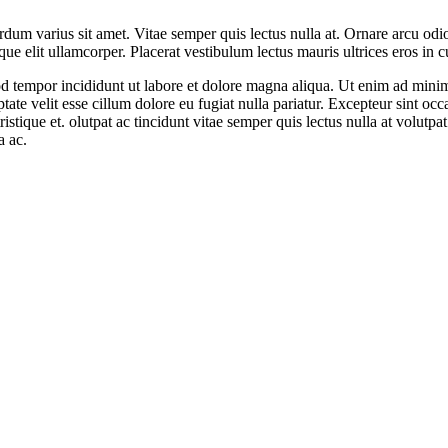
m varius sit amet. Vitae semper quis lectus nulla at. Ornare arcu odio u
e elit ullamcorper. Placerat vestibulum lectus mauris ultrices eros in c
d tempor incididunt ut labore et dolore magna aliqua. Ut enim ad minim 
te velit esse cillum dolore eu fugiat nulla pariatur. Excepteur sint occa
stique et. olutpat ac tincidunt vitae semper quis lectus nulla at volutpa
a ac.