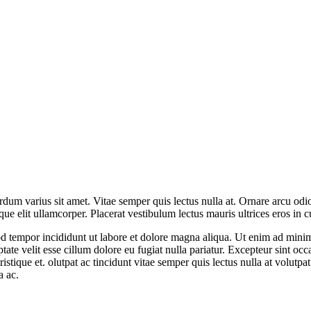
m varius sit amet. Vitae semper quis lectus nulla at. Ornare arcu odio u
e elit ullamcorper. Placerat vestibulum lectus mauris ultrices eros in c
d tempor incididunt ut labore et dolore magna aliqua. Ut enim ad minim 
te velit esse cillum dolore eu fugiat nulla pariatur. Excepteur sint occa
stique et. olutpat ac tincidunt vitae semper quis lectus nulla at volutpa
a ac.