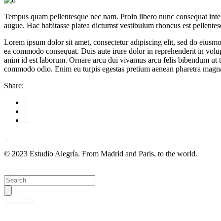
Tempus quam pellentesque nec nam. Proin libero nunc consequat interdu
augue. Hac habitasse platea dictumst vestibulum rhoncus est pellentesqu
Lorem ipsum dolor sit amet, consectetur adipiscing elit, sed do eiusmo
ea commodo consequat. Duis aute irure dolor in reprehenderit in volupta
anim id est laborum. Ornare arcu dui vivamus arcu felis bibendum ut tri
commodo odio. Enim eu turpis egestas pretium aenean pharetra magn
Share:
© 2023 Estudio Alegría. From Madrid and Paris, to the world.
Close
Bk to Top